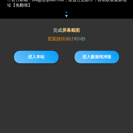
址【免翻墙】
▼
▼
完成
屏幕截图
页面跳转倒计时
0
秒
进入本站
进入极速纯净版